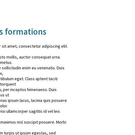
es formations
sit amet, consectetur adipiscing elit.
justo mollis, auctor consequat urna.
 metus.
sollicitudin enim eu venenatis. Duis
x,
stibulum eget. Class aptent taciti
 torquent
a, per inceptos himenaeos. Duis
cus ut
nas ipsum lacus, lacinia quis posuere
olor.
nisi ullamcorper sagittis id vel leo.
t maximus nisl suscipit posuere. Morbi
m turpis ut ipsum egestas, sed