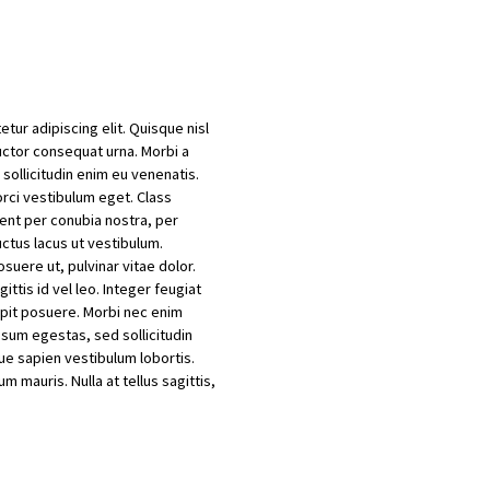
tur adipiscing elit. Quisque nisl
 auctor consequat urna. Morbi a
ollicitudin enim eu venenatis.
 orci vestibulum eget. Class
uent per conubia nostra, per
ctus lacus ut vestibulum.
suere ut, pulvinar vitae dolor.
ittis id vel leo. Integer feugiat
cipit posuere. Morbi nec enim
psum egestas, sed sollicitudin
ique sapien vestibulum lobortis.
mauris. Nulla at tellus sagittis,