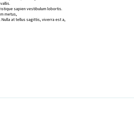
vallis.
ristique sapien vestibulum lobortis.
um metus,
Nulla at tellus sagittis, viverra est a,