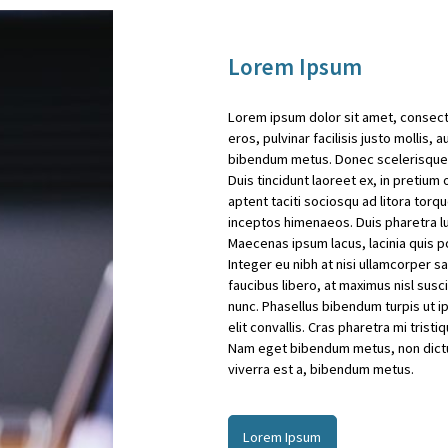
Lorem Ipsum
Lorem ipsum dolor sit amet, consecte
eros, pulvinar facilisis justo mollis,
bibendum metus. Donec scelerisque s
Duis tincidunt laoreet ex, in pretium
aptent taciti sociosqu ad litora torq
inceptos himenaeos. Duis pharetra lu
Maecenas ipsum lacus, lacinia quis po
Integer eu nibh at nisi ullamcorper sag
faucibus libero, at maximus nisl sus
nunc. Phasellus bibendum turpis ut i
elit convallis. Cras pharetra mi trist
Nam eget bibendum metus, non dictum 
viverra est a, bibendum metus.
Lorem Ipsum