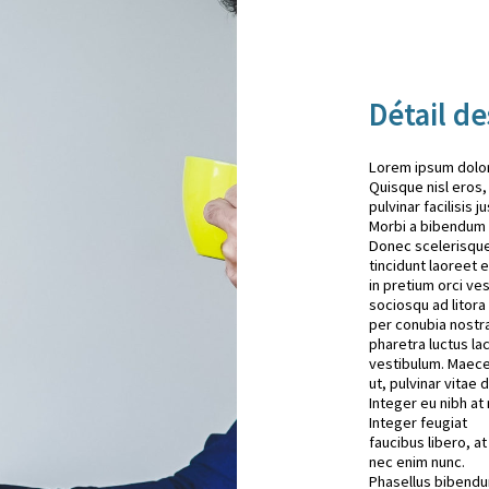
Détail d
Lorem ipsum dolor 
Quisque nisl eros,
pulvinar facilisis 
Morbi a bibendum
Donec scelerisque 
tincidunt laoreet e
in pretium orci ve
sociosqu ad litora
per conubia nostr
pharetra luctus la
vestibulum. Maece
ut, pulvinar vitae d
Integer eu nibh at 
Integer feugiat
faucibus libero, a
nec enim nunc.
Phasellus bibendu